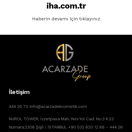
iha.com.tr
Haberin devamı için tıklayınız
İletişim
444 26 70 info@acarzadekozmetik.com
NUROL TOWER, İzzetpasa Mah. Yeni Yol Cad. No:3 K:23
Numara:2308 Şişli / İSTANBUL +90 532 620 12 88 – 444 26